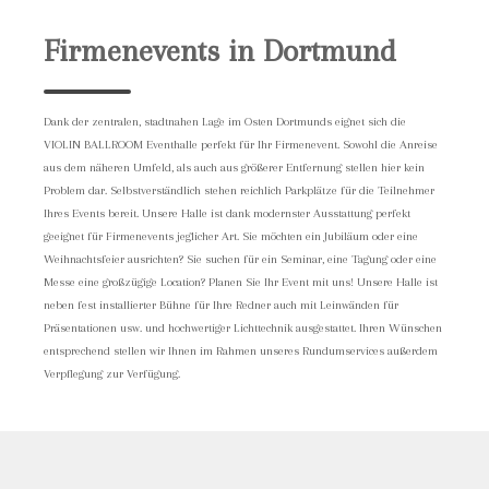
Firmenevents in Dortmund
Dank der zentralen, stadtnahen Lage im Osten Dortmunds eignet sich die
VIOLIN BALLROOM Eventhalle perfekt für Ihr Firmenevent. Sowohl die Anreise
aus dem näheren Umfeld, als auch aus größerer Entfernung stellen hier kein
Problem dar. Selbstverständlich stehen reichlich Parkplätze für die Teilnehmer
Ihres Events bereit. Unsere Halle ist dank modernster Ausstattung perfekt
geeignet für Firmenevents jeglicher Art. Sie möchten ein Jubiläum oder eine
Weihnachtsfeier ausrichten? Sie suchen für ein Seminar, eine Tagung oder eine
Messe eine großzügige Location? Planen Sie Ihr Event mit uns! Unsere Halle ist
neben fest installierter Bühne für Ihre Redner auch mit Leinwänden für
Präsentationen usw. und hochwertiger Lichttechnik ausgestattet. Ihren Wünschen
entsprechend stellen wir Ihnen im Rahmen unseres Rundumservices außerdem
Verpflegung zur Verfügung.